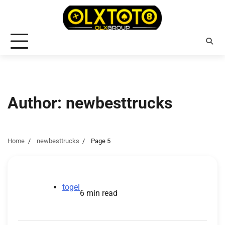
Skip
to
content
Author:
newbesttrucks
Home
newbesttrucks
Page 5
togel
6 min read