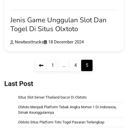
Jenis Game Unggulan Slot Dan
Togel Di Situs Olxtoto
Newbesttrucks
18 December 2024
Posts
1
…
4
5
pagination
Last Post
Situs Slot Server Thailand Gacor Di Olxtoto
Olxtoto Menjadi Platform Tebak Angka Nomor 1 Di Indonesia,
Simak Keunggulannya
Olxtoto Situs Platform Toto Togel Pasaran Terlengkap