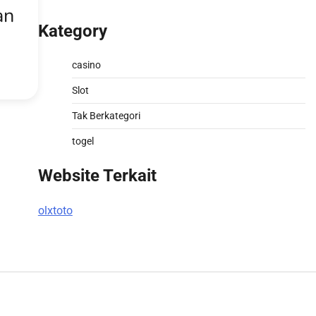
an
Kategory
casino
Slot
Tak Berkategori
togel
Website Terkait
olxtoto