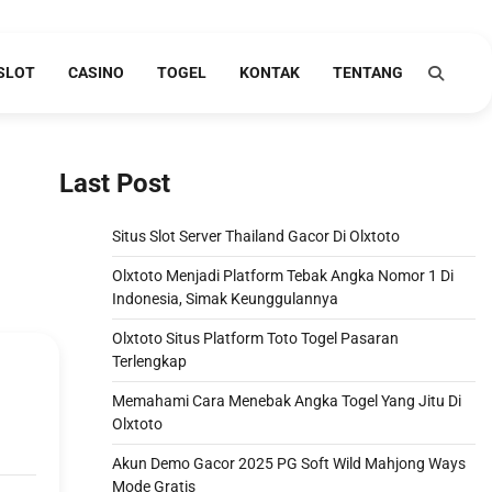
SLOT
CASINO
TOGEL
KONTAK
TENTANG
Last Post
Situs Slot Server Thailand Gacor Di Olxtoto
Olxtoto Menjadi Platform Tebak Angka Nomor 1 Di
Indonesia, Simak Keunggulannya
Olxtoto Situs Platform Toto Togel Pasaran
Terlengkap
Memahami Cara Menebak Angka Togel Yang Jitu Di
Olxtoto
Akun Demo Gacor 2025 PG Soft Wild Mahjong Ways
Mode Gratis