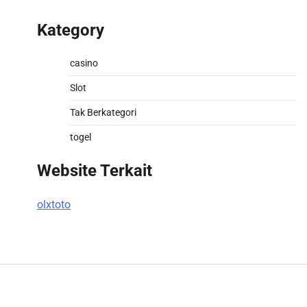
Kategory
casino
Slot
Tak Berkategori
togel
Website Terkait
olxtoto