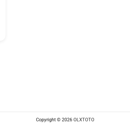
Copyright © 2026
OLXTOTO