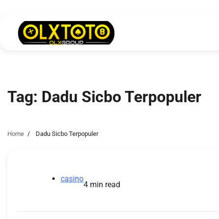
Skip
to
content
Tag:
Dadu Sicbo Terpopuler
Home
Dadu Sicbo Terpopuler
casino
4 min read