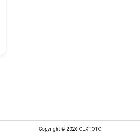
Copyright © 2026
OLXTOTO