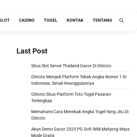
SLOT
CASINO
TOGEL
KONTAK
TENTANG
Last Post
Situs Slot Server Thailand Gacor Di Olxtoto
Olxtoto Menjadi Platform Tebak Angka Nomor 1 Di
Indonesia, Simak Keunggulannya
Olxtoto Situs Platform Toto Togel Pasaran
Terlengkap
Memahami Cara Menebak Angka Togel Yang Jitu Di
Olxtoto
Akun Demo Gacor 2025 PG Soft Wild Mahjong Ways
Mode Gratis