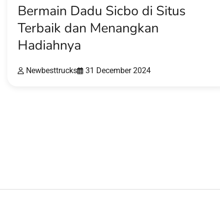
Bermain Dadu Sicbo di Situs
Terbaik dan Menangkan
Hadiahnya
Newbesttrucks
31 December 2024