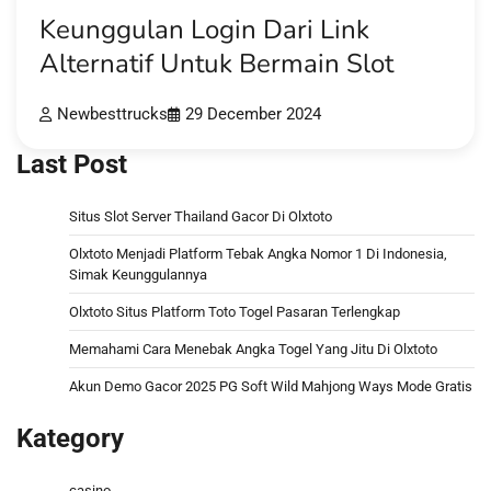
Keunggulan Login Dari Link
Alternatif Untuk Bermain Slot
Newbesttrucks
29 December 2024
Last Post
Situs Slot Server Thailand Gacor Di Olxtoto
Olxtoto Menjadi Platform Tebak Angka Nomor 1 Di Indonesia,
Simak Keunggulannya
Olxtoto Situs Platform Toto Togel Pasaran Terlengkap
Memahami Cara Menebak Angka Togel Yang Jitu Di Olxtoto
Akun Demo Gacor 2025 PG Soft Wild Mahjong Ways Mode Gratis
Kategory
casino