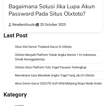
Bagaimana Solusi Jika Lupa Akun
Password Pada Situs Olxtoto?
Newbesttrucks
20 October 2025
Last Post
Situs Slot Server Thailand Gacor Di Olxtoto
Olxtoto Menjadi Platform Tebak Angka Nomor 1 Di Indonesia,
Simak Keunggulannya
Olxtoto Situs Platform Toto Togel Pasaran Terlengkap
Memahami Cara Menebak Angka Togel Yang Jitu Di Olxtoto
Akun Demo Gacor 2025 PG Soft Wild Mahjong Ways Mode Gratis
Kategory
casino