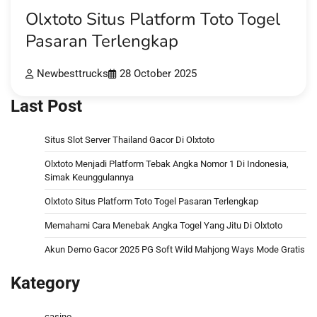
Olxtoto Situs Platform Toto Togel
Pasaran Terlengkap
Newbesttrucks
28 October 2025
Last Post
Situs Slot Server Thailand Gacor Di Olxtoto
Olxtoto Menjadi Platform Tebak Angka Nomor 1 Di Indonesia,
Simak Keunggulannya
Olxtoto Situs Platform Toto Togel Pasaran Terlengkap
Memahami Cara Menebak Angka Togel Yang Jitu Di Olxtoto
Akun Demo Gacor 2025 PG Soft Wild Mahjong Ways Mode Gratis
Kategory
casino