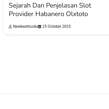
Sejarah Dan Penjelasan Slot
Provider Habanero Olxtoto
Newbesttrucks
25 October 2025