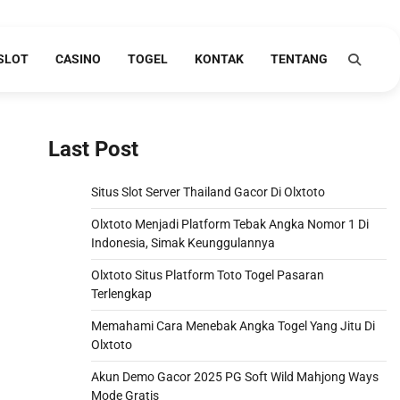
SLOT
CASINO
TOGEL
KONTAK
TENTANG
Last Post
Situs Slot Server Thailand Gacor Di Olxtoto
Olxtoto Menjadi Platform Tebak Angka Nomor 1 Di
Indonesia, Simak Keunggulannya
Olxtoto Situs Platform Toto Togel Pasaran
Terlengkap
Memahami Cara Menebak Angka Togel Yang Jitu Di
Olxtoto
Akun Demo Gacor 2025 PG Soft Wild Mahjong Ways
Mode Gratis