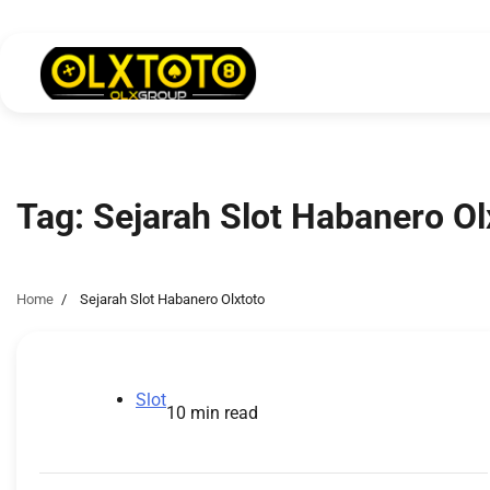
Skip
to
content
Tag:
Sejarah Slot Habanero Ol
Home
Sejarah Slot Habanero Olxtoto
Slot
10 min read