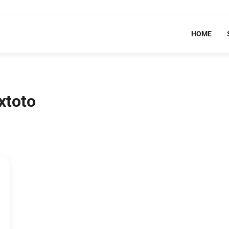
HOME
xtoto