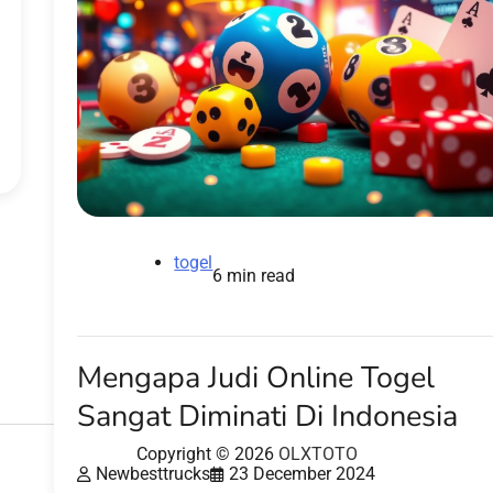
togel
6 min read
Mengapa Judi Online Togel
Sangat Diminati Di Indonesia
Copyright © 2026
OLXTOTO
Newbesttrucks
23 December 2024