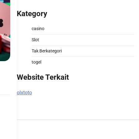
Kategory
casino
Slot
Tak Berkategori
togel
Website Terkait
olxtoto