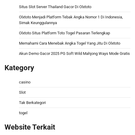
Situs Slot Server Thailand Gacor Di Olxtoto
Olxtoto Menjadi Platform Tebak Angka Nomor 1 Di Indonesia,
Simak Keunggulannya
Olxtoto Situs Platform Toto Togel Pasaran Terlengkap
Memahami Cara Menebak Angka Togel Yang Jitu Di Olxtoto
Akun Demo Gacor 2025 PG Soft Wild Mahjong Ways Mode Gratis
Kategory
casino
Slot
Tak Berkategori
togel
Website Terkait