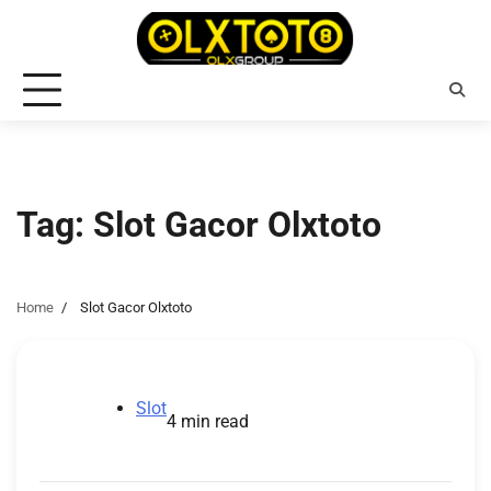
Skip
to
content
Tag:
Slot Gacor Olxtoto
Home
Slot Gacor Olxtoto
Slot
4 min read