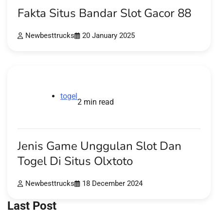
Fakta Situs Bandar Slot Gacor 88
Newbesttrucks
20 January 2025
togel
2 min read
Jenis Game Unggulan Slot Dan
Togel Di Situs Olxtoto
Newbesttrucks
18 December 2024
Last Post