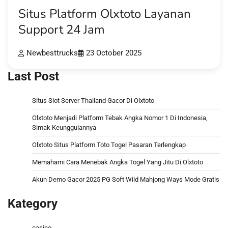
Situs Platform Olxtoto Layanan
Support 24 Jam
Newbesttrucks
23 October 2025
Last Post
Situs Slot Server Thailand Gacor Di Olxtoto
Olxtoto Menjadi Platform Tebak Angka Nomor 1 Di Indonesia,
Simak Keunggulannya
Olxtoto Situs Platform Toto Togel Pasaran Terlengkap
Memahami Cara Menebak Angka Togel Yang Jitu Di Olxtoto
Akun Demo Gacor 2025 PG Soft Wild Mahjong Ways Mode Gratis
Kategory
casino