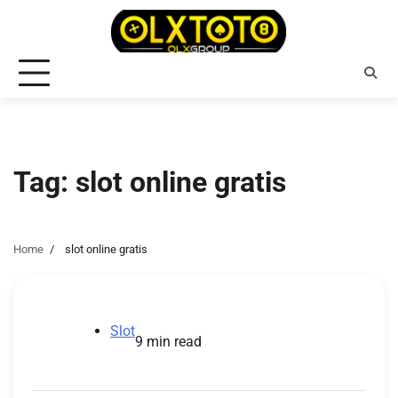
Skip
to
content
Tag:
slot online gratis
Home
slot online gratis
Slot
9 min read