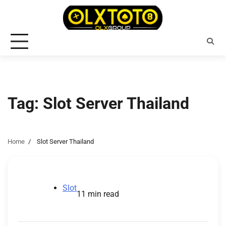
Skip
to
content
Tag:
Slot Server Thailand
Home
Slot Server Thailand
Slot
11 min read