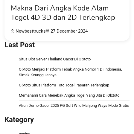
Makna Dari Angka Kode Alam
Togel 4D 3D dan 2D Terlengkap
Newbesttrucks
27 December 2024
Last Post
Situs Slot Server Thailand Gacor Di Olxtoto
Olxtoto Menjadi Platform Tebak Angka Nomor 1 Di Indonesia,
Simak Keunggulannya
Olxtoto Situs Platform Toto Togel Pasaran Terlengkap
Memahami Cara Menebak Angka Togel Yang Jitu Di Olxtoto
Akun Demo Gacor 2025 PG Soft Wild Mahjong Ways Mode Gratis
Kategory
casino