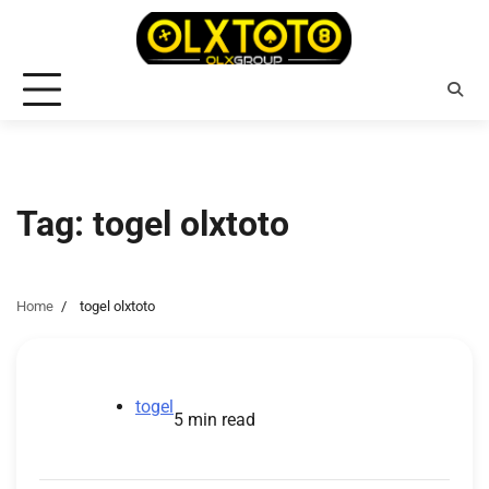
Skip
to
content
Tag:
togel olxtoto
Home
togel olxtoto
togel
5 min read