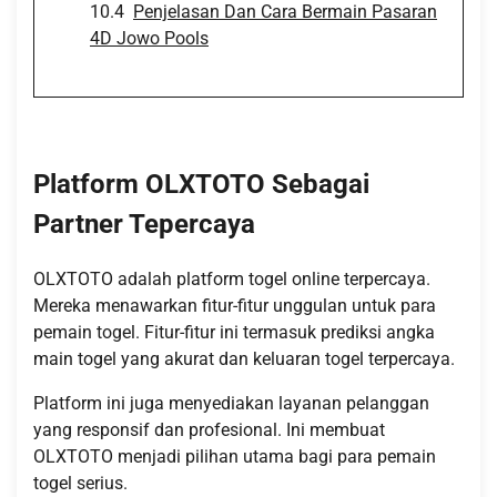
Penjelasan Dan Cara Bermain Pasaran
4D Jowo Pools
Platform OLXTOTO Sebagai
Partner Tepercaya
OLXTOTO adalah platform togel online terpercaya.
Mereka menawarkan fitur-fitur unggulan untuk para
pemain togel. Fitur-fitur ini termasuk prediksi angka
main togel yang akurat dan keluaran togel terpercaya.
Platform ini juga menyediakan layanan pelanggan
yang responsif dan profesional. Ini membuat
OLXTOTO menjadi pilihan utama bagi para pemain
togel serius.