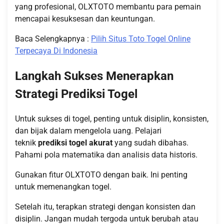
yang profesional, OLXTOTO membantu para pemain
mencapai kesuksesan dan keuntungan.
Baca Selengkapnya :
Pilih Situs Toto Togel Online
Terpecaya Di Indonesia
Langkah Sukses Menerapkan
Strategi Prediksi Togel
Untuk sukses di togel, penting untuk disiplin, konsisten,
dan bijak dalam mengelola uang. Pelajari
teknik
prediksi togel akurat
yang sudah dibahas.
Pahami pola matematika dan analisis data historis.
Gunakan fitur OLXTOTO dengan baik. Ini penting
untuk memenangkan togel.
Setelah itu, terapkan strategi dengan konsisten dan
disiplin. Jangan mudah tergoda untuk berubah atau