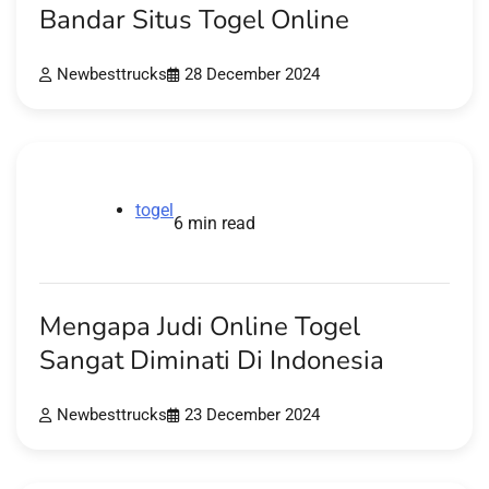
Bandar Situs Togel Online
Newbesttrucks
28 December 2024
togel
6 min read
Mengapa Judi Online Togel
Sangat Diminati Di Indonesia
Newbesttrucks
23 December 2024