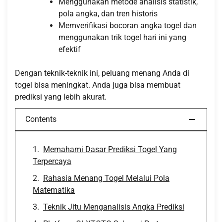
Menggunakan metode analisis statistik,
pola angka, dan tren historis
Memverifikasi bocoran angka togel dan
menggunakan trik togel hari ini yang
efektif
Dengan teknik-teknik ini, peluang menang Anda di
togel bisa meningkat. Anda juga bisa membuat
prediksi yang lebih akurat.
Contents
Memahami Dasar Prediksi Togel Yang
Terpercaya
Rahasia Menang Togel Melalui Pola
Matematika
Teknik Jitu Menganalisis Angka Prediksi