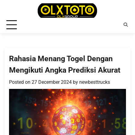
Skip
to
content
Rahasia Menang Togel Dengan
Mengikuti Angka Prediksi Akurat
Posted on
27 December 2024
by
newbesttrucks