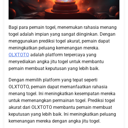
Bagi para pemain togel, menemukan rahasia menang
togel adalah impian yang sangat diinginkan. Dengan
menggunakan prediksi togel akurat, pemain dapat
meningkatkan peluang kemenangan mereka.
OLXTOTO
adalah platform terpercaya yang
menyediakan angka jitu togel untuk membantu
pemain membuat keputusan yang lebih baik.
Dengan memilih platform yang tepat seperti
OLXTOTO, pemain dapat memanfaatkan rahasia
menang togel. Ini meningkatkan kesempatan mereka
untuk memenangkan permainan togel. Prediksi togel
akurat dari OLXTOTO membantu pemain membuat
keputusan yang lebih baik. Ini meningkatkan peluang
kemenangan mereka dengan angka jitu togel.