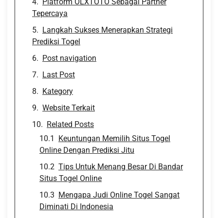
Platform OLXTOTO Sebagai Partner
Tepercaya
Langkah Sukses Menerapkan Strategi
Prediksi Togel
Post navigation
Last Post
Kategory
Website Terkait
Related Posts
Keuntungan Memilih Situs Togel
Online Dengan Prediksi Jitu
Tips Untuk Menang Besar Di Bandar
Situs Togel Online
Mengapa Judi Online Togel Sangat
Diminati Di Indonesia