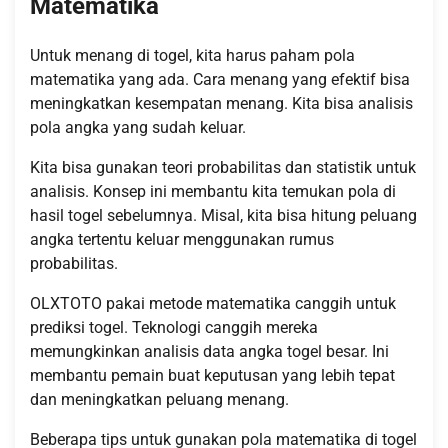
Matematika
Untuk menang di togel, kita harus paham pola
matematika yang ada. Cara menang yang efektif bisa
meningkatkan kesempatan menang. Kita bisa analisis
pola angka yang sudah keluar.
Kita bisa gunakan teori probabilitas dan statistik untuk
analisis. Konsep ini membantu kita temukan pola di
hasil togel sebelumnya. Misal, kita bisa hitung peluang
angka tertentu keluar menggunakan rumus
probabilitas.
OLXTOTO pakai metode matematika canggih untuk
prediksi togel. Teknologi canggih mereka
memungkinkan analisis data angka togel besar. Ini
membantu pemain buat keputusan yang lebih tepat
dan meningkatkan peluang menang.
Beberapa tips untuk gunakan pola matematika di togel