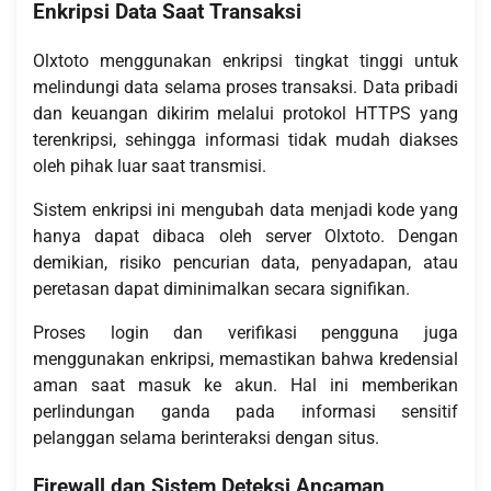
Enkripsi Data Saat Transaksi
Olxtoto menggunakan enkripsi tingkat tinggi untuk
melindungi data selama proses transaksi. Data pribadi
dan keuangan dikirim melalui protokol HTTPS yang
terenkripsi, sehingga informasi tidak mudah diakses
oleh pihak luar saat transmisi.
Sistem enkripsi ini mengubah data menjadi kode yang
hanya dapat dibaca oleh server Olxtoto. Dengan
demikian, risiko pencurian data, penyadapan, atau
peretasan dapat diminimalkan secara signifikan.
Proses login dan verifikasi pengguna juga
menggunakan enkripsi, memastikan bahwa kredensial
aman saat masuk ke akun. Hal ini memberikan
perlindungan ganda pada informasi sensitif
pelanggan selama berinteraksi dengan situs.
Firewall dan Sistem Deteksi Ancaman