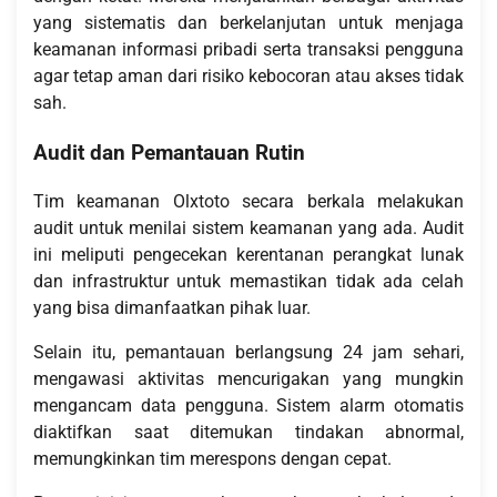
yang sistematis dan berkelanjutan untuk menjaga
keamanan informasi pribadi serta transaksi pengguna
agar tetap aman dari risiko kebocoran atau akses tidak
sah.
Audit dan Pemantauan Rutin
Tim keamanan Olxtoto secara berkala melakukan
audit untuk menilai sistem keamanan yang ada. Audit
ini meliputi pengecekan kerentanan perangkat lunak
dan infrastruktur untuk memastikan tidak ada celah
yang bisa dimanfaatkan pihak luar.
Selain itu, pemantauan berlangsung 24 jam sehari,
mengawasi aktivitas mencurigakan yang mungkin
mengancam data pengguna. Sistem alarm otomatis
diaktifkan saat ditemukan tindakan abnormal,
memungkinkan tim merespons dengan cepat.