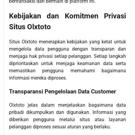
bertransaksi dan bermain di platform ini.
Kebijakan dan Komitmen Privasi
Situs Olxtoto
Situs Olxtoto menerapkan kebijakan yang ketat untuk
mengelola data pengguna dengan transparan dan
menjaga hak privasi setiap pelanggan. Setiap langkah
diprioritaskan untuk menjaga keamanan data serta
memastikan pengguna memahami bagaimana
informasi mereka diproses.
Transparansi Pengelolaan Data Customer
Olxtoto jelas dalam menjelaskan bagaimana data
pribadi dikumpulkan dan digunakan. Informasi yang
diberikan pengguna melalui situs atau layanan
pelanggan diproses sesuai aturan yang berlaku.