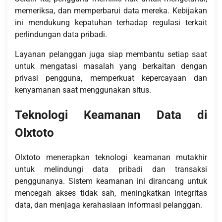
memeriksa, dan memperbarui data mereka. Kebijakan
ini mendukung kepatuhan terhadap regulasi terkait
perlindungan data pribadi.
Layanan pelanggan juga siap membantu setiap saat
untuk mengatasi masalah yang berkaitan dengan
privasi pengguna, memperkuat kepercayaan dan
kenyamanan saat menggunakan situs.
Teknologi Keamanan Data di
Olxtoto
Olxtoto menerapkan teknologi keamanan mutakhir
untuk melindungi data pribadi dan transaksi
penggunanya. Sistem keamanan ini dirancang untuk
mencegah akses tidak sah, meningkatkan integritas
data, dan menjaga kerahasiaan informasi pelanggan.