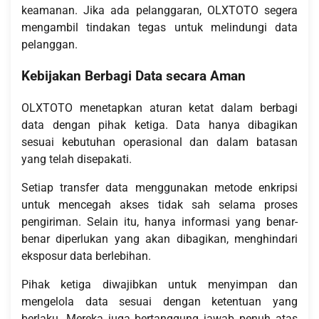
keamanan. Jika ada pelanggaran, OLXTOTO segera
mengambil tindakan tegas untuk melindungi data
pelanggan.
Kebijakan Berbagi Data secara Aman
OLXTOTO menetapkan aturan ketat dalam berbagi
data dengan pihak ketiga. Data hanya dibagikan
sesuai kebutuhan operasional dan dalam batasan
yang telah disepakati.
Setiap transfer data menggunakan metode enkripsi
untuk mencegah akses tidak sah selama proses
pengiriman. Selain itu, hanya informasi yang benar-
benar diperlukan yang akan dibagikan, menghindari
eksposur data berlebihan.
Pihak ketiga diwajibkan untuk menyimpan dan
mengelola data sesuai dengan ketentuan yang
berlaku. Mereka juga bertanggung jawab penuh atas