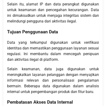
Selain itu, alamat IP dan data perangkat digunakan
untuk keamanan dan pencegahan kecurangan. Data
ini dimaksudkan untuk menjaga integritas sistem dan
melindungi pengguna dari aktivitas ilegal.
Tujuan Penggunaan Data
Data yang terkumpul digunakan untuk verifikasi
identitas dan memastikan penggunaan layanan sesuai
regulasi. Ini membantu dalam mencegah penipuan
dan aktivitas ilegal di platform.
Selain keamanan, data juga digunakan untuk
meningkatkan layanan pelanggan dengan menyajikan
informasi relevan dan personalisasi pengalaman
bermain. Beberapa data digunakan dalam analisis
internal untuk pengembangan produk dan fitur baru.
Pembatasan Akses Data Internal