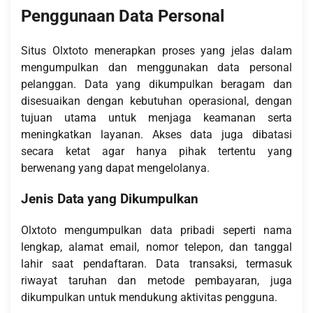
Penggunaan Data Personal
Situs Olxtoto menerapkan proses yang jelas dalam
mengumpulkan dan menggunakan data personal
pelanggan. Data yang dikumpulkan beragam dan
disesuaikan dengan kebutuhan operasional, dengan
tujuan utama untuk menjaga keamanan serta
meningkatkan layanan. Akses data juga dibatasi
secara ketat agar hanya pihak tertentu yang
berwenang yang dapat mengelolanya.
Jenis Data yang Dikumpulkan
Olxtoto mengumpulkan data pribadi seperti nama
lengkap, alamat email, nomor telepon, dan tanggal
lahir saat pendaftaran. Data transaksi, termasuk
riwayat taruhan dan metode pembayaran, juga
dikumpulkan untuk mendukung aktivitas pengguna.