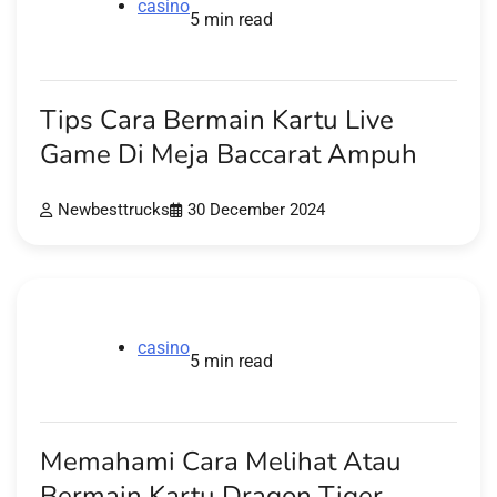
casino
5 min read
Tips Cara Bermain Kartu Live
Game Di Meja Baccarat Ampuh
Newbesttrucks
30 December 2024
casino
5 min read
Memahami Cara Melihat Atau
Bermain Kartu Dragon Tiger