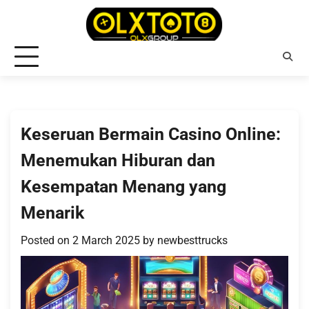
Skip
to
content
Keseruan Bermain Casino Online:
Menemukan Hiburan dan
Kesempatan Menang yang
Menarik
Posted on
2 March 2025
by
newbesttrucks