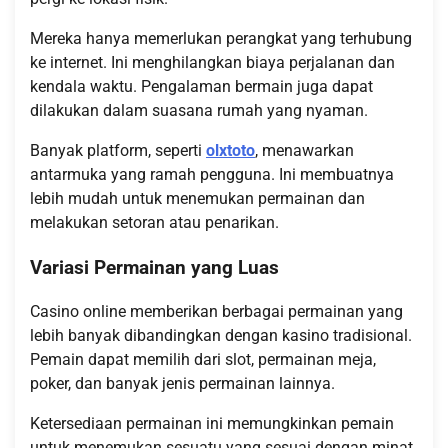
Mereka hanya memerlukan perangkat yang terhubung
ke internet. Ini menghilangkan biaya perjalanan dan
kendala waktu. Pengalaman bermain juga dapat
dilakukan dalam suasana rumah yang nyaman.
Banyak platform, seperti
olxtoto
, menawarkan
antarmuka yang ramah pengguna. Ini membuatnya
lebih mudah untuk menemukan permainan dan
melakukan setoran atau penarikan.
Variasi Permainan yang Luas
Casino online memberikan berbagai permainan yang
lebih banyak dibandingkan dengan kasino tradisional.
Pemain dapat memilih dari slot, permainan meja,
poker, dan banyak jenis permainan lainnya.
Ketersediaan permainan ini memungkinkan pemain
untuk menemukan sesuatu yang sesuai dengan minat