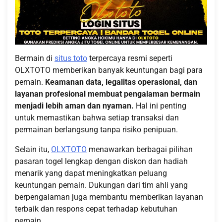
Bermain di
situs toto
terpercaya resmi seperti
OLXTOTO memberikan banyak keuntungan bagi para
pemain.
Keamanan data, legalitas operasional, dan
layanan profesional membuat pengalaman bermain
menjadi lebih aman dan nyaman.
Hal ini penting
untuk memastikan bahwa setiap transaksi dan
permainan berlangsung tanpa risiko penipuan.
Selain itu,
OLXTOTO
menawarkan berbagai pilihan
pasaran togel lengkap dengan diskon dan hadiah
menarik yang dapat meningkatkan peluang
keuntungan pemain. Dukungan dari tim ahli yang
berpengalaman juga membantu memberikan layanan
terbaik dan respons cepat terhadap kebutuhan
pemain.