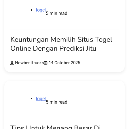
togel
5 min read
Keuntungan Memilih Situs Togel
Online Dengan Prediksi Jitu
Newbesttrucks
14 October 2025
togel
5 min read
Tips Untuk Menang Besar Di