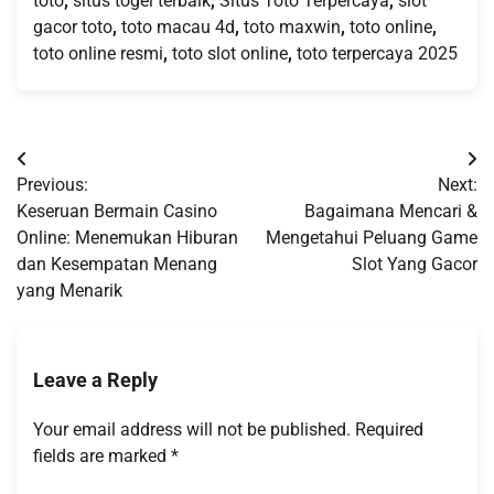
toto
,
situs togel terbaik
,
Situs Toto Terpercaya
,
slot
gacor toto
,
toto macau 4d
,
toto maxwin
,
toto online
,
toto online resmi
,
toto slot online
,
toto terpercaya 2025
Post
Previous:
Next:
navigation
Keseruan Bermain Casino
Bagaimana Mencari &
Online: Menemukan Hiburan
Mengetahui Peluang Game
dan Kesempatan Menang
Slot Yang Gacor
yang Menarik
Leave a Reply
Your email address will not be published.
Required
fields are marked
*