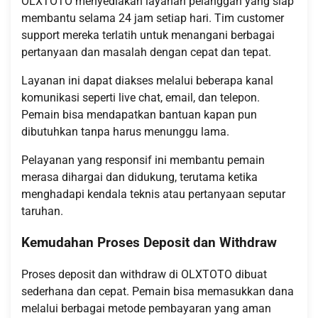
OLXTOTO menyediakan layanan pelanggan yang siap
membantu selama 24 jam setiap hari. Tim customer
support mereka terlatih untuk menangani berbagai
pertanyaan dan masalah dengan cepat dan tepat.
Layanan ini dapat diakses melalui beberapa kanal
komunikasi seperti live chat, email, dan telepon.
Pemain bisa mendapatkan bantuan kapan pun
dibutuhkan tanpa harus menunggu lama.
Pelayanan yang responsif ini membantu pemain
merasa dihargai dan didukung, terutama ketika
menghadapi kendala teknis atau pertanyaan seputar
taruhan.
Kemudahan Proses Deposit dan Withdraw
Proses deposit dan withdraw di OLXTOTO dibuat
sederhana dan cepat. Pemain bisa memasukkan dana
melalui berbagai metode pembayaran yang aman