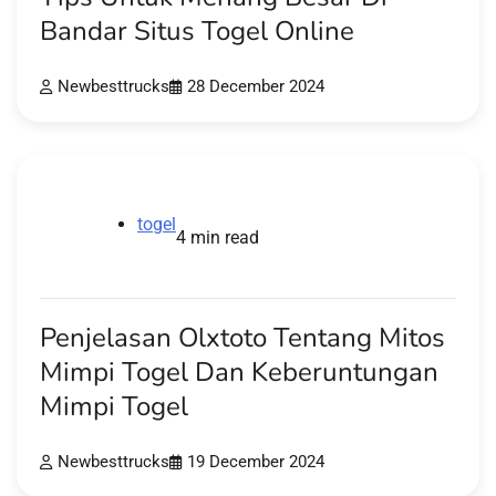
Bandar Situs Togel Online
Newbesttrucks
28 December 2024
togel
4 min read
Penjelasan Olxtoto Tentang Mitos
Mimpi Togel Dan Keberuntungan
Mimpi Togel
Newbesttrucks
19 December 2024