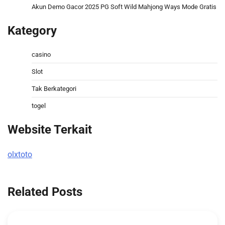
Akun Demo Gacor 2025 PG Soft Wild Mahjong Ways Mode Gratis
Kategory
casino
Slot
Tak Berkategori
togel
Website Terkait
olxtoto
Related Posts