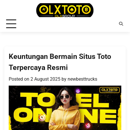
Skip
to
content
Keuntungan Bermain Situs Toto
Terpercaya Resmi
Posted on
2 August 2025
by
newbesttrucks