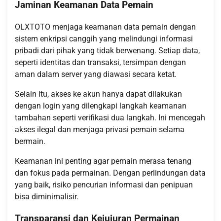
Jaminan Keamanan Data Pemain
OLXTOTO menjaga keamanan data pemain dengan
sistem enkripsi canggih yang melindungi informasi
pribadi dari pihak yang tidak berwenang. Setiap data,
seperti identitas dan transaksi, tersimpan dengan
aman dalam server yang diawasi secara ketat.
Selain itu, akses ke akun hanya dapat dilakukan
dengan login yang dilengkapi langkah keamanan
tambahan seperti verifikasi dua langkah. Ini mencegah
akses ilegal dan menjaga privasi pemain selama
bermain.
Keamanan ini penting agar pemain merasa tenang
dan fokus pada permainan. Dengan perlindungan data
yang baik, risiko pencurian informasi dan penipuan
bisa diminimalisir.
Transparansi dan Kejujuran Permainan