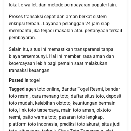
lokal, e-wallet, dan metode pembayaran populer lain.
Proses transaksi cepat dan aman berkat sistem
enkripsi terbaru. Layanan pelanggan 24 jam siap
membantu jika terjadi masalah atau pertanyaan terkait
pembayaran.
Selain itu, situs ini memastikan transparansi tanpa
biaya tersembunyi. Hal ini memberi rasa aman dan
kepercayaan lebih bagi pemain saat melakukan
transaksi keuangan.
Posted in
togel
Tagged
agen toto online
,
Bandar Togel Resmi
,
bandar
toto resmi
,
cara menang toto
,
daftar situs toto
,
deposit
toto mudah
,
kelebihan olxtoto
,
keuntungan bermain
toto
,
link toto terpercaya
,
main toto aman
,
olxtoto
resmi
,
paito warna toto
,
pasaran toto lengkap
,
platform toto indonesia
,
prediksi toto akurat
,
situs judi