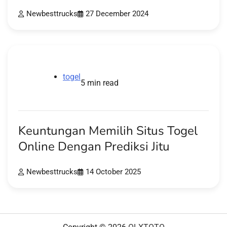
Newbesttrucks
27 December 2024
togel
5 min read
Keuntungan Memilih Situs Togel
Online Dengan Prediksi Jitu
Newbesttrucks
14 October 2025