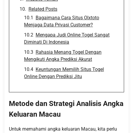
Related Posts
Bagaimana Cara Situs Olxtoto
Menjaga Data Privasi Customer?
Mengapa Judi Online Togel Sangat
Diminati Di Indonesia
Rahasia Menang Togel Dengan
Mengikuti Angka Prediksi Akurat
Keuntungan Memilih Situs Togel
Online Dengan Prediksi Jitu
Metode dan Strategi Analisis Angka
Keluaran Macau
Untuk memahami angka keluaran Macau, kita perlu