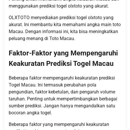
menggunakan prediksi togel olxtoto yang akurat.
OLXTOTO menyediakan prediksi togel olxtoto yang
akurat. Ini membantu kita memahami angka main toto
Macau. Dengan informasi ini, kita bisa meningkatkan
peluang menang di Toto Macau.
Faktor-Faktor yang Mempengaruhi
Keakuratan Prediksi Togel Macau
Beberapa faktor mempengaruhi keakuratan prediksi
Togel Macau. Ini termasuk perubahan pola
pengundian, faktor kebetulan, dan pengaruh volume
taruhan. Penting untuk mempertimbangkan berbagai
sumber prediksi. Jangan hanya mengandalkan satu
bocoran angka togel.
Beberapa faktor yang mempengaruhi keakuratan