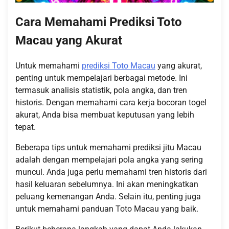
Cara Memahami Prediksi Toto
Macau yang Akurat
Untuk memahami
prediksi Toto Macau
yang akurat,
penting untuk mempelajari berbagai metode. Ini
termasuk analisis statistik, pola angka, dan tren
historis. Dengan memahami cara kerja bocoran togel
akurat, Anda bisa membuat keputusan yang lebih
tepat.
Beberapa tips untuk memahami prediksi jitu Macau
adalah dengan mempelajari pola angka yang sering
muncul. Anda juga perlu memahami tren historis dari
hasil keluaran sebelumnya. Ini akan meningkatkan
peluang kemenangan Anda. Selain itu, penting juga
untuk memahami panduan Toto Macau yang baik.