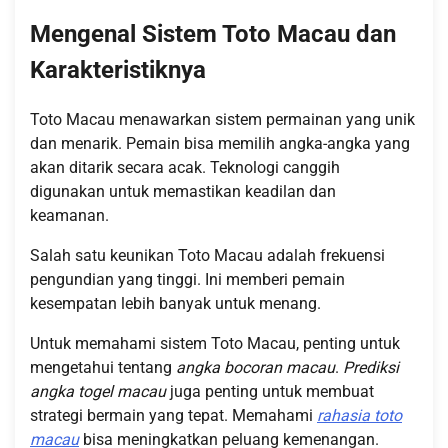
Mengenal Sistem Toto Macau dan
Karakteristiknya
Toto Macau menawarkan sistem permainan yang unik
dan menarik. Pemain bisa memilih angka-angka yang
akan ditarik secara acak. Teknologi canggih
digunakan untuk memastikan keadilan dan
keamanan.
Salah satu keunikan Toto Macau adalah frekuensi
pengundian yang tinggi. Ini memberi pemain
kesempatan lebih banyak untuk menang.
Untuk memahami sistem Toto Macau, penting untuk
mengetahui tentang
angka bocoran macau
.
Prediksi
angka togel macau
juga penting untuk membuat
strategi bermain yang tepat. Memahami
rahasia toto
macau
bisa meningkatkan peluang kemenangan.