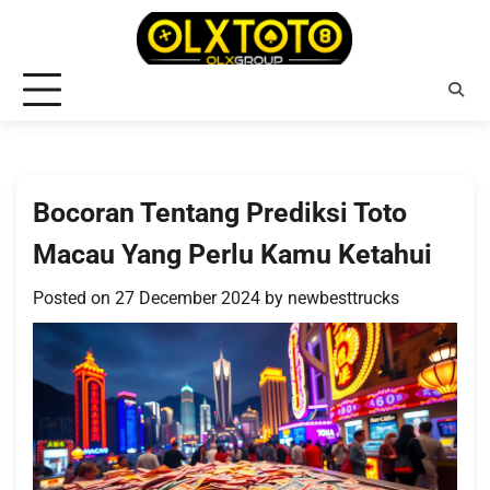
Skip
to
content
Bocoran Tentang Prediksi Toto
Macau Yang Perlu Kamu Ketahui
Posted on
27 December 2024
by
newbesttrucks