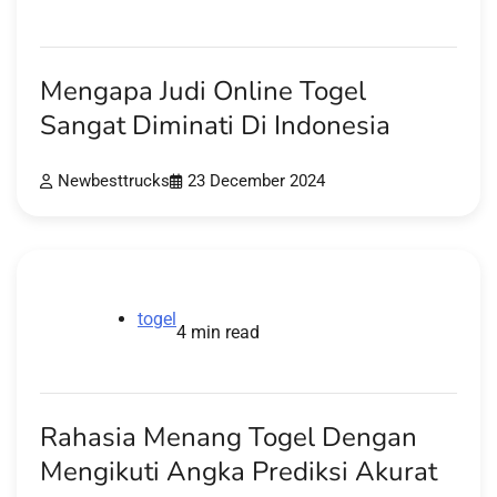
Mengapa Judi Online Togel
Sangat Diminati Di Indonesia
Newbesttrucks
23 December 2024
togel
4 min read
Rahasia Menang Togel Dengan
Mengikuti Angka Prediksi Akurat