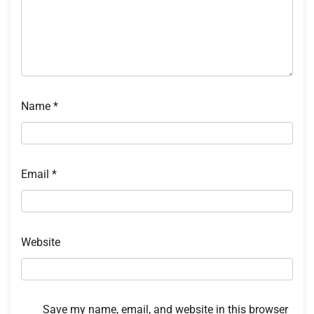
Name
*
Email
*
Website
Save my name, email, and website in this browser