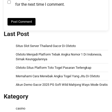
for the next time I comment.
Last Post
Situs Slot Server Thailand Gacor Di Olxtoto
Olxtoto Menjadi Platform Tebak Angka Nomor 1 Di Indonesia,
Simak Keunggulannya
Olxtoto Situs Platform Toto Togel Pasaran Terlengkap
Memahami Cara Menebak Angka Togel Yang Jitu Di Olxtoto
Akun Demo Gacor 2025 PG Soft Wild Mahjong Ways Mode Gratis
Kategory
casino