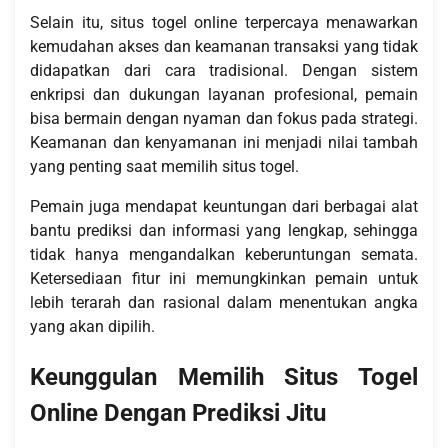
Selain itu, situs togel online terpercaya menawarkan
kemudahan akses dan keamanan transaksi yang tidak
didapatkan dari cara tradisional. Dengan sistem
enkripsi dan dukungan layanan profesional, pemain
bisa bermain dengan nyaman dan fokus pada strategi.
Keamanan dan kenyamanan ini menjadi nilai tambah
yang penting saat memilih situs togel.
Pemain juga mendapat keuntungan dari berbagai alat
bantu prediksi dan informasi yang lengkap, sehingga
tidak hanya mengandalkan keberuntungan semata.
Ketersediaan fitur ini memungkinkan pemain untuk
lebih terarah dan rasional dalam menentukan angka
yang akan dipilih.
Keunggulan Memilih Situs Togel
Online Dengan Prediksi Jitu