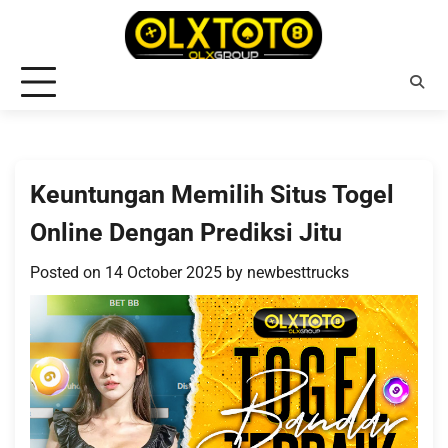
Skip
to
content
Keuntungan Memilih Situs Togel
Online Dengan Prediksi Jitu
Posted on
14 October 2025
by
newbesttrucks