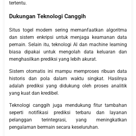
tertentu.
Dukungan Teknologi Canggih
Situs togel modern sering memanfaatkan algoritma
dan sistem enkripsi untuk menjaga keamanan data
pemain. Selain itu, teknologi AI dan machine learning
biasa dipakai untuk mengolah data keluaran dan
menghasilkan prediksi yang lebih akurat.
Sistem otomatis ini mampu memproses ribuan data
historis dan pola dalam waktu singkat. Hasilnya
adalah prediksi yang didukung oleh proses analitik
yang kuat dan kredibel.
Teknologi canggih juga mendukung fitur tambahan
seperti notifikasi prediksi terbaru dan layanan
pelanggan terintegrasi, yang meningkatkan
pengalaman bermain secara keseluruhan.