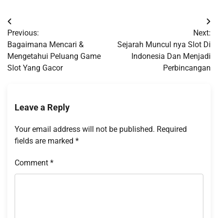
Post
Previous:
Next:
navigation
Bagaimana Mencari &
Sejarah Muncul nya Slot Di
Mengetahui Peluang Game
Indonesia Dan Menjadi
Slot Yang Gacor
Perbincangan
Leave a Reply
Your email address will not be published.
Required
fields are marked
*
Comment
*