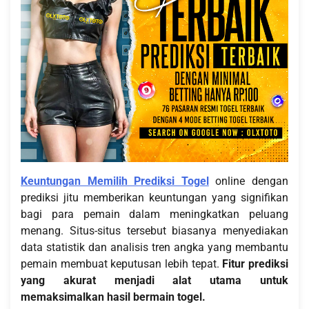
Keuntungan Memilih Prediksi Togel
online dengan
prediksi jitu memberikan keuntungan yang signifikan
bagi para pemain dalam meningkatkan peluang
menang. Situs-situs tersebut biasanya menyediakan
data statistik dan analisis tren angka yang membantu
pemain membuat keputusan lebih tepat.
Fitur prediksi
yang akurat menjadi alat utama untuk
memaksimalkan hasil bermain togel.