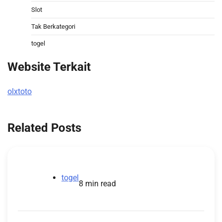
Slot
Tak Berkategori
togel
Website Terkait
olxtoto
Related Posts
togel
8 min read