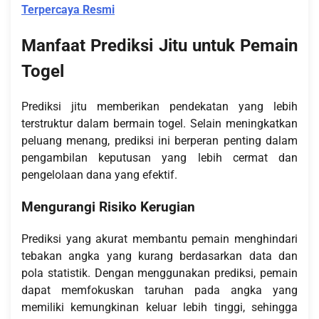
Terpercaya Resmi
Manfaat Prediksi Jitu untuk Pemain
Togel
Prediksi jitu memberikan pendekatan yang lebih
terstruktur dalam bermain togel. Selain meningkatkan
peluang menang, prediksi ini berperan penting dalam
pengambilan keputusan yang lebih cermat dan
pengelolaan dana yang efektif.
Mengurangi Risiko Kerugian
Prediksi yang akurat membantu pemain menghindari
tebakan angka yang kurang berdasarkan data dan
pola statistik. Dengan menggunakan prediksi, pemain
dapat memfokuskan taruhan pada angka yang
memiliki kemungkinan keluar lebih tinggi, sehingga