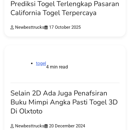
Prediksi Togel Terlengkap Pasaran
California Togel Terpercaya
Newbesttrucks
17 October 2025
togel
4 min read
Selain 2D Ada Juga Penafsiran
Buku Mimpi Angka Pasti Togel 3D
Di Olxtoto
Newbesttrucks
20 December 2024