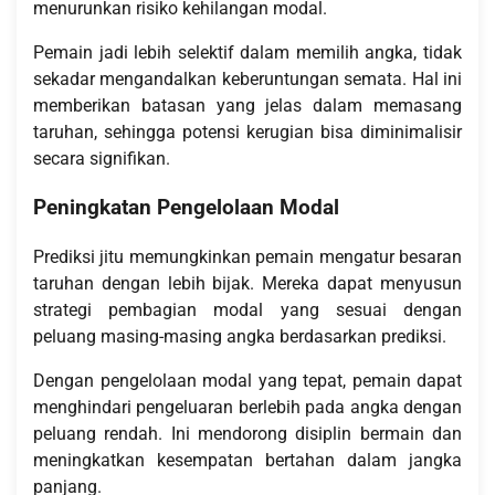
menurunkan risiko kehilangan modal.
Pemain jadi lebih selektif dalam memilih angka, tidak
sekadar mengandalkan keberuntungan semata. Hal ini
memberikan batasan yang jelas dalam memasang
taruhan, sehingga potensi kerugian bisa diminimalisir
secara signifikan.
Peningkatan Pengelolaan Modal
Prediksi jitu memungkinkan pemain mengatur besaran
taruhan dengan lebih bijak. Mereka dapat menyusun
strategi pembagian modal yang sesuai dengan
peluang masing-masing angka berdasarkan prediksi.
Dengan pengelolaan modal yang tepat, pemain dapat
menghindari pengeluaran berlebih pada angka dengan
peluang rendah. Ini mendorong disiplin bermain dan
meningkatkan kesempatan bertahan dalam jangka
panjang.