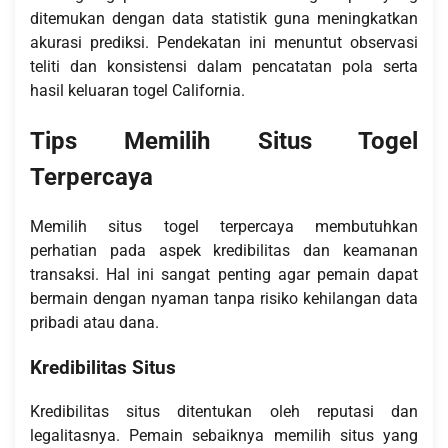
ditemukan dengan data statistik guna meningkatkan
akurasi prediksi. Pendekatan ini menuntut observasi
teliti dan konsistensi dalam pencatatan pola serta
hasil keluaran togel California.
Tips Memilih Situs Togel
Terpercaya
Memilih situs togel terpercaya membutuhkan
perhatian pada aspek kredibilitas dan keamanan
transaksi. Hal ini sangat penting agar pemain dapat
bermain dengan nyaman tanpa risiko kehilangan data
pribadi atau dana.
Kredibilitas Situs
Kredibilitas situs ditentukan oleh reputasi dan
legalitasnya. Pemain sebaiknya memilih situs yang