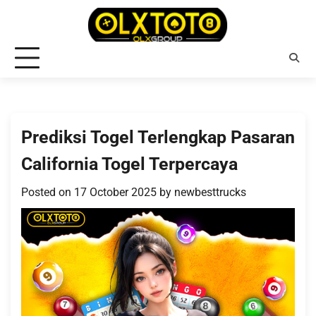
Skip
to
content
Prediksi Togel Terlengkap Pasaran
California Togel Terpercaya
Posted on
17 October 2025
by
newbesttrucks