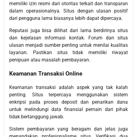
memiliki izin resmi dari otoritas terkait dan transparan
dalam operasionalnya. Situs dengan ulasan positif
dari pengguna lama biasanya lebih dapat dipercaya.
Reputasi juga bisa dilihat dari lama berdirinya situs
dan kejelasan informasi kontak. Forum dan situs
ulasan menjadi sumber penting untuk menilai kualitas
layanan. Pastikan situs tidak memiliki riwayat
penipuan atau masalah pembayaran.
Keamanan Transaksi Online
Keamanan transaksi adalah aspek yang tak kalah
penting. Situs terpercaya menggunakan sistem
enkripsi pada proses deposit dan penarikan dana
untuk melindungi data finansial pemain dari pihak
tidak bertanggung jawab.
Sistem pembayaran yang beragam dan jelas juga
menandakan profesionalisme situs. Verifikasi dua