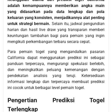
adalah kemampuannya memberikan angka main
yang didasarkan pada data lengkap dan pola
keluaran yang konsisten, menjadikannya alat penting
untuk strategi bermain.
Selain itu, jadwal pengundian
harian dan hasil live draw yang transparan memberi
keuntungan tambahan bagi para pemain yang ingin
mengikuti perkembangan terbaru secara cepat.
Para pemain togel yang mengandalkan pasaran
California dapat menggunakan prediksi ini sebagai
panduan terpercaya, mengurangi spekulasi berlebih,
dan meningkatkan peluang kemenangan dengan
pendekatan analisis yang teruji. Ketersediaan
informasi lengkap dan terpercaya membuat prediksi
ini cocok untuk berbagai level pemain togel.
Pengertian Prediksi Togel
Terlengkap