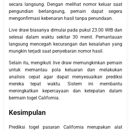
secara langsung. Dengan melihat nomor keluar saat
pengundian berlangsung, pemain dapat segera
mengonfirmasi kebenaran hasil tanpa penundaan.
Live draw biasanya dimulai pada pukul 23.00 WIB dan
selesai dalam waktu sekitar 30 menit. Pemantauan
langsung mencegah kecurangan dan kesalahan yang
mungkin terjadi saat penyebaran nomor hasil.
Selain itu, mengikuti live draw memungkinkan pemain
untuk memantau pola keluaran dan melakukan
analisis cepat agar dapat menyesuaikan prediksi
mereka tepat waktu. Sistem ini membantu
meningkatkan kepercayaan dan ketepatan dalam
bermain togel California.
Kesimpulan
Prediksi togel pasaran California merupakan alat