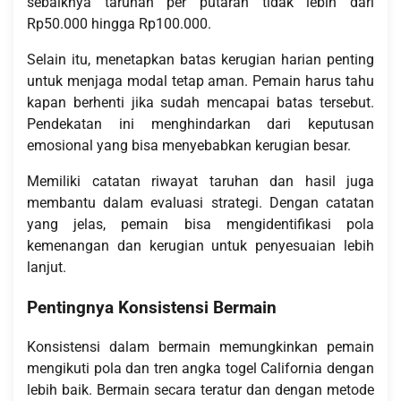
sebaiknya taruhan per putaran tidak lebih dari
Rp50.000 hingga Rp100.000.
Selain itu, menetapkan batas kerugian harian penting
untuk menjaga modal tetap aman. Pemain harus tahu
kapan berhenti jika sudah mencapai batas tersebut.
Pendekatan ini menghindarkan dari keputusan
emosional yang bisa menyebabkan kerugian besar.
Memiliki catatan riwayat taruhan dan hasil juga
membantu dalam evaluasi strategi. Dengan catatan
yang jelas, pemain bisa mengidentifikasi pola
kemenangan dan kerugian untuk penyesuaian lebih
lanjut.
Pentingnya Konsistensi Bermain
Konsistensi dalam bermain memungkinkan pemain
mengikuti pola dan tren angka togel California dengan
lebih baik. Bermain secara teratur dan dengan metode