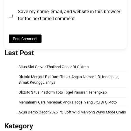
Save my name, email, and website in this browser
for the next time I comment.
Last Post
Situs Slot Server Thailand Gacor Di Olxtoto
Olxtoto Menjadi Platform Tebak Angka Nomor 1 Di Indonesia,
Simak Keunggulannya
Olxtoto Situs Platform Toto Togel Pasaran Terlengkap
Memahami Cara Menebak Angka Togel Yang Jitu Di Olxtoto
Akun Demo Gacor 2025 PG Soft Wild Mahjong Ways Mode Gratis
Kategory