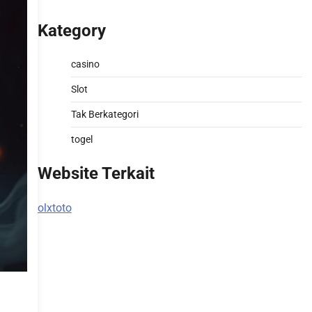
Kategory
casino
Slot
Tak Berkategori
togel
Website Terkait
olxtoto