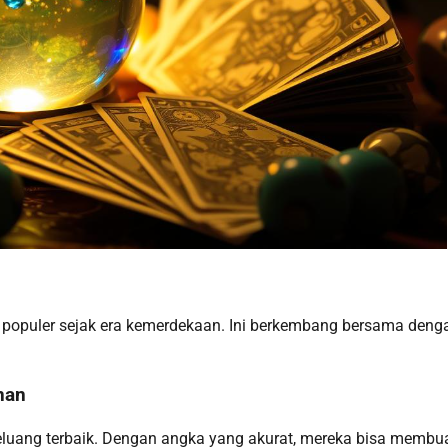
 populer sejak era kemerdekaan. Ini berkembang bersama deng
nan
luang terbaik. Dengan angka yang akurat, mereka bisa membu