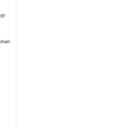
if:
kinan