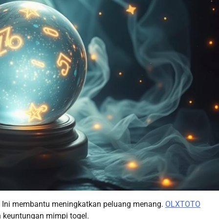
ng. Ini membantu meningkatkan peluang menang.
OLXTOTO
 keuntungan mimpi togel.