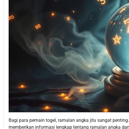
Bagi para pemain togel, ramalan angka jitu sangat penti
memberikan informasi lengkap tentang ramalan angka dan