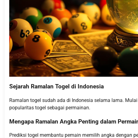
Sejarah Ramalan Togel di Indonesia
Ramalan togel sudah ada di Indonesia selama lama. Mulai
popularitas togel sebagai permainan.
Mengapa Ramalan Angka Penting dalam Permai
Prediksi togel membantu pemain memilih angka dengan pe