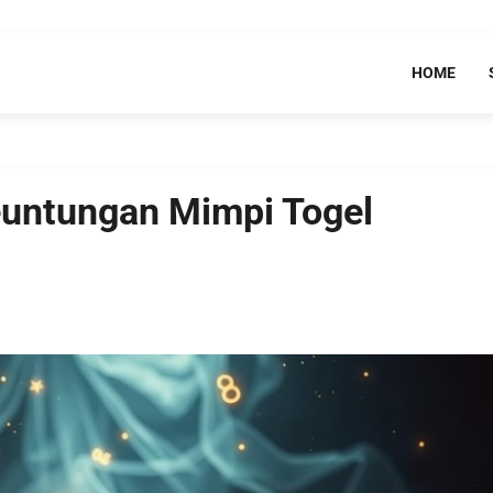
HOME
euntungan Mimpi Togel